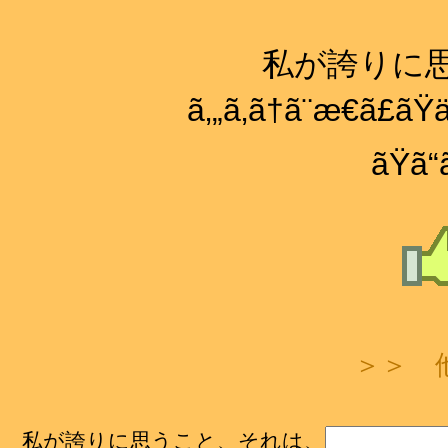
私が誇りに
ã‚„ã‚ã†ã¨æ€ã£ã
ãŸã
＞＞ 
私が誇りに思うこと、それは、